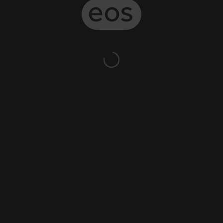
eský svaz ochránců přírody. Powered by EOS Club®.
5